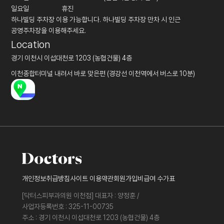
일요일
휴진
하나빌딩 주차장 이용 가능합니다. 하나빌딩 주차장 만차 시 인근
공영주차장을 이용해주세요.
Location
경기 이천시 이섭대천로 1203 (농협건물) 4층
이천종합터미널 내려서 바로 맞은편 (경강선 이천역에서 버스로 10분)
개인정보취급방침
사이트 이용약관
회원가입
비급여 수가표
[닥터스피부과의원 이천점] 대표자 : 양정훈 /
사업자등록번호 : 325-11-00735
주소 : 경기 이천시 이섭대천로 1203 (농협건물) 4층