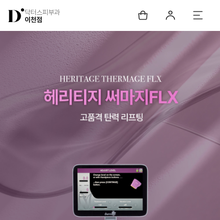
닥터스피부과
이천점