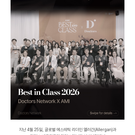
지난 4월 25일, 글로벌 에스테틱 리더인 엘러간(Allergan)과